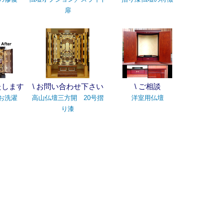
扉
たします
\ お問い合わせ下さい
\ ご相談
お洗濯
高山仏壇三方開 20号摺
洋室用仏壇
り漆