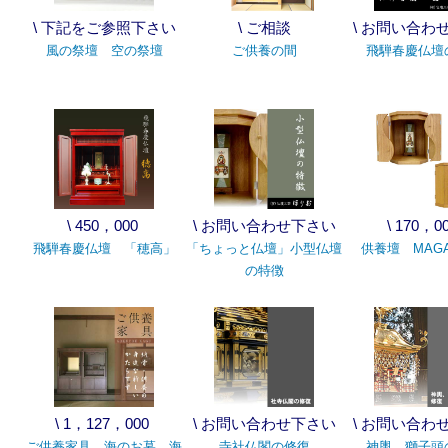
\ 下記をご参照下さい
\ ご相談
\ お問い合わ
風の祭壇 空の祭壇
ご供養の間
飛騨春慶仏壇
\ 450，000
\ お問い合わせ下さい
\ 170，0
飛騨春慶仏壇 「穂高」
「ちょっと仏壇」小型仏壇
供養壇 MAGA
の特徴
\ 1，127，000
\ お問い合わせ下さい
\ お問い合わ
ご供養家具 海のお墓 海
寺社仏閣の修復
神輿、獅子頭