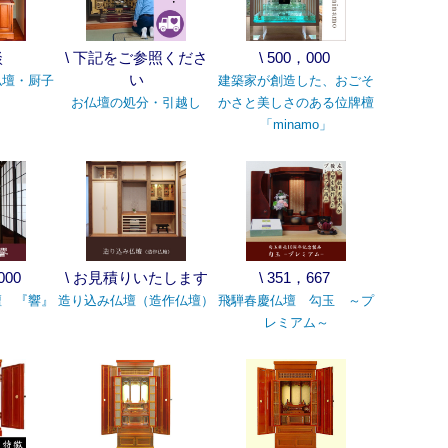
談
\ 下記をご参照くださ
\ 500，000
い
仏壇・厨子
建築家が創造した、おごそ
お仏壇の処分・引越し
かさと美しさのある位牌檀
「minamo」
000
\ お見積りいたします
\ 351，667
壇 『響』
造り込み仏壇（造作仏壇）
飛騨春慶仏壇 勾玉 ～プ
レミアム～