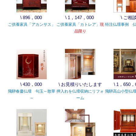
\ 896，000
\ 1，147，000
\ ご相
ご供養家具「アカンサス」
ご供養家具「カトレア」
現
特注仏壇事例 
品限り
\ 430，000
\ お見積りいたします
\ 1，650，
飛騨春慶仏壇 勾玉～散華
押入れを仏壇収納にリフォ
飛騨高山小型仏
～
ーム