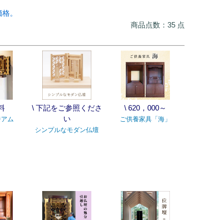
価格。
商品点数：35 点
料
\ 下記をご参照くださ
\ 620，000～
い
ジアム
ご供養家具「海」
シンプルなモダン仏壇