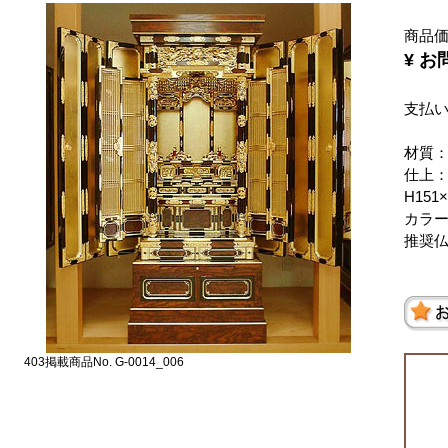
商品
¥ 
支払
材質
仕上
H151
カラ
推奨仏
403掲載商品No. G-0014_006