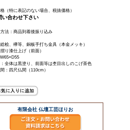
価格（特に表記のない場合、税抜価格）
お問い合わせ下さい
い方法：商品到着後振り込み
：総桧、欅等、銅板手打ち金具（本金メッキ）
：摺り漆仕上げ（前面）
×W65×D55
ー：全体は黒塗り、前面等は杢目出しのこげ茶色
間：四尺仏間（110cm）
有限会社 仏壇工芸ほりお