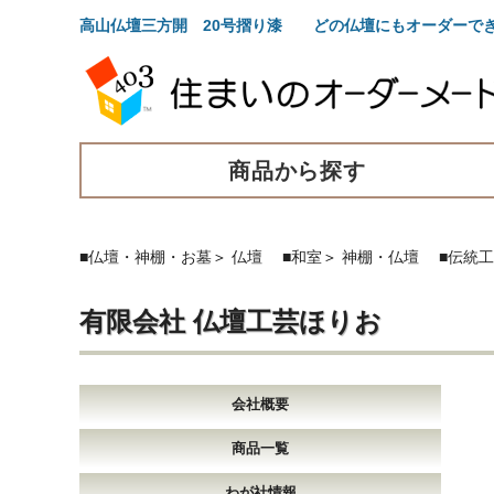
高山仏壇三方開 20号摺り漆 どの仏壇にもオーダーで
商品から探す
■仏壇・神棚・お墓
＞
仏壇
■和室
＞
神棚・仏壇
■伝統
有限会社 仏壇工芸ほりお
会社概要
商品一覧
わが社情報