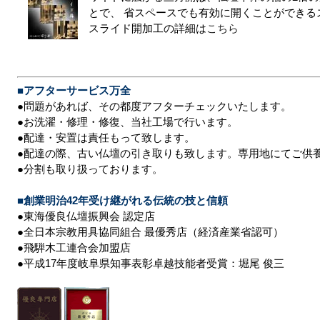
とで、 省スペースでも有効に開くことができる
スライド開加工の詳細は
こちら
■アフターサービス万全
●問題があれば、その都度アフターチェックいたします。
●お洗濯・修理・修復、当社工場で行います。
●配達・安置は責任もって致します。
●配達の際、古い仏壇の引き取りも致します。専用地にてご供
●分割も取り扱っております。
■創業明治42年受け継がれる伝統の技と信頼
●東海優良仏壇振興会 認定店
●全日本宗教用具協同組合 最優秀店（経済産業省認可）
●飛騨木工連合会加盟店
●平成17年度岐阜県知事表彰卓越技能者受賞：堀尾 俊三