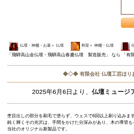
仏壇・神棚・お墓
＞
仏壇
和室
＞
神棚・仏壇
「飛騨高山金仏壇・飛騨高山春慶仏壇 製造販売」 なら 「有
◆◇◆ 有限会社 仏壇工芸ほり
2025年6月6日より、
仏壇ミュージ
杢目出しの部分を刷毛で塗らず、ウェスで6回以上刷り込みま
鈍く輝くその光沢は、手間をかけた分深みがあり、木の導管も
当社のオリジナル新製品です。