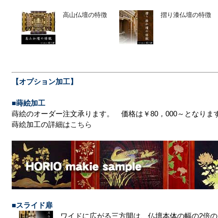
高山仏壇の特徴
摺り漆仏壇の特徴
【オプション加工】
■蒔絵加工
蒔絵のオーダー注文承ります。 価格は￥80，000～となりま
蒔絵加工の詳細は
こちら
■スライド扉
ワイドに広がる三方開は、仏壇本体の幅の2倍