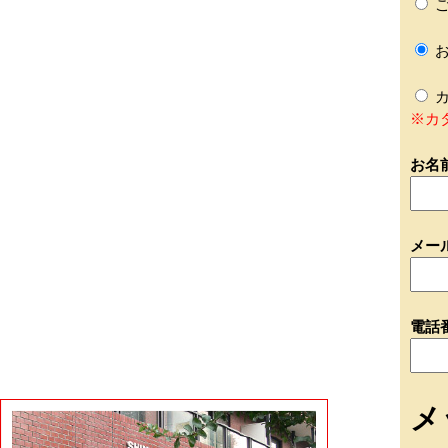
ご
お
カ
※カ
お名
メー
電話
メ