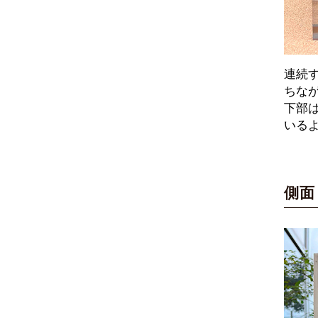
連続
ちな
下部
いる
側面