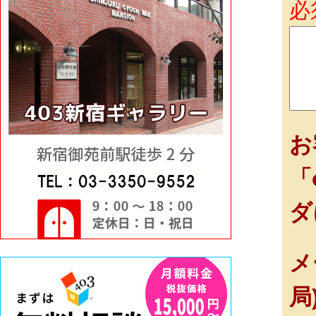
必
お
「
ダ
メ
局