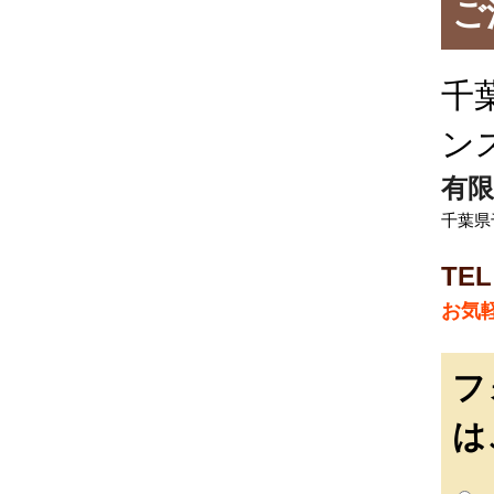
ご
千
ン
有限
千葉県
TEL
お気
フ
は