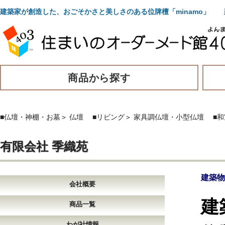
建築家が創造した、おごそかさと美しさのある位牌檀「minamo」
商品から探す
■仏壇・神棚・お墓
＞
仏壇
■リビング
＞
家具調仏壇・小型仏壇
■和
有限会社 季織苑
建築物
会社概要
建
商品一覧
わが社情報