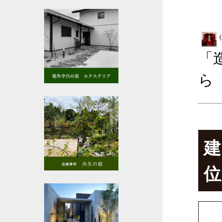
「
ら
建
位