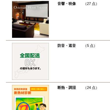
音響・映像
（27 点）
防音・遮音
（5 点）
断熱・調湿
（24 点）