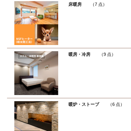
床暖房
（7 点）
暖房・冷房
（9 点）
暖炉・ストーブ
（6 点）