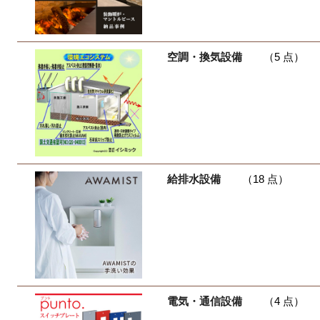
空調・換気設備
（5 点）
給排水設備
（18 点）
電気・通信設備
（4 点）