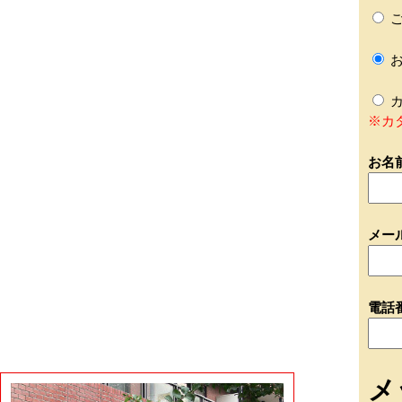
ご
お
カ
※カ
お名
メー
電話
メ