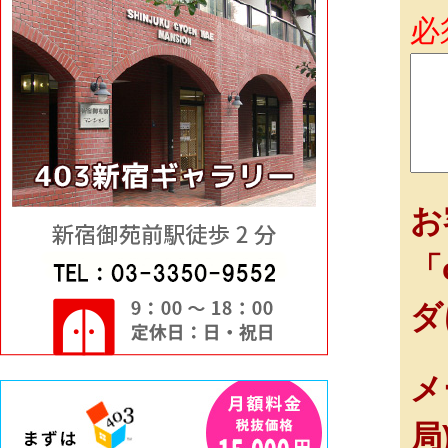
必
お
「
ダ
メ
局