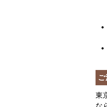
ご
東
な