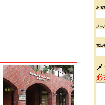
お名
メー
電話
メ
必