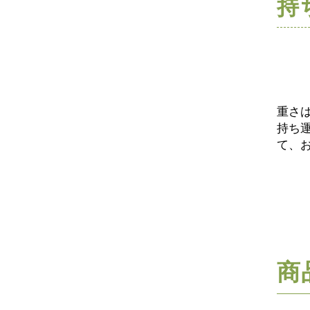
持
重さは
持ち
て、
商