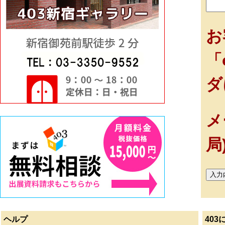
お
「
ダ
メ
局
ヘルプ
403