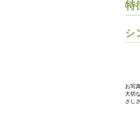
特
シ
お写
大切
さし