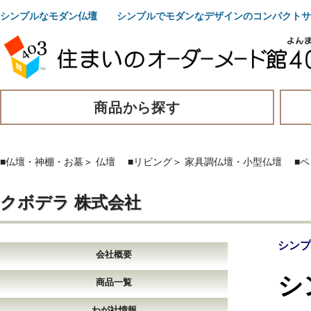
シンプルなモダン仏壇 シンプルでモダンなデザインのコンパクトサ
商品から探す
■仏壇・神棚・お墓
＞
仏壇
■リビング
＞
家具調仏壇・小型仏壇
■
クボデラ 株式会社
シンプ
会社概要
シ
商品一覧
わが社情報