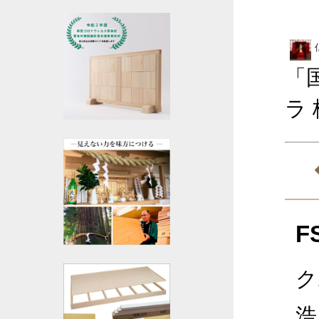
「
ラ
F
ク
浩