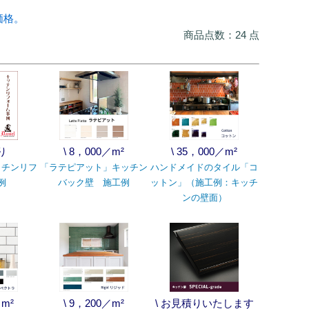
価格。
商品点数：24 点
り
\ 8，000／m²
\ 35，000／m²
ッチンリフ
「ラテピアット」キッチン
ハンドメイドのタイル「コ
例
バック壁 施工例
ットン」（施工例：キッチ
ンの壁面）
／m²
\ 9，200／m²
\ お見積りいたします