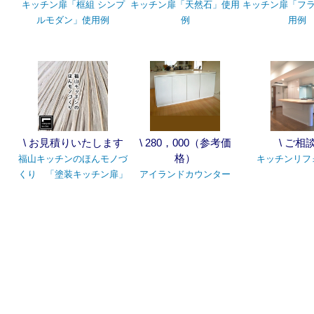
キッチン扉「框組 シンプ
キッチン扉「天然石」使用
キッチン扉「フ
ルモダン」使用例
例
用例
\ お見積りいたします
\ 280，000（参考価
\ ご相
格）
福山キッチンのほんモノづ
キッチンリフ
くり 「塗装キッチン扉」
アイランドカウンター