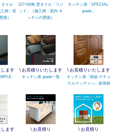
 タイル
227×60角 壁タイル「リジ
キッチン扉「SPECIAL-
施工例：室
ッド」（施工例：室内 キ
grade」
の壁面）
ッチンの壁面）
たします
\ お見積りいたします
\ お見積りいたします
MPLE-
キッチン扉 grade一覧
キッチン扉「框組 ナチュ
ラルウッディ―」使用例
たします
\ お見積り
\ お見積り