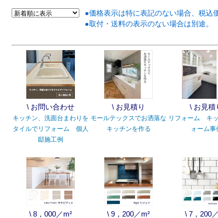
●価格表示は特に表記のない場合、税込
●取付・送料の表示のない場合は別途。
\ お問い合わせ
\ お見積り
\ お見積
キッチン、洗面台まわりを
モールテックスでお洒落な
リフォーム キ
タイルでリフォーム 個人
キッチンを作る
ォーム事
邸施工例
\ 8，000／m²
\ 9，200／m²
\ 7，200