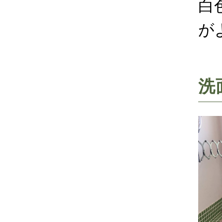
白
が
洗面