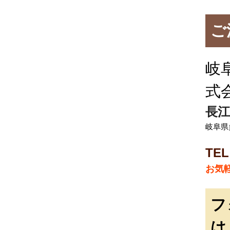
ご
岐
式
長江
岐阜県
TEL
お気
フ
は