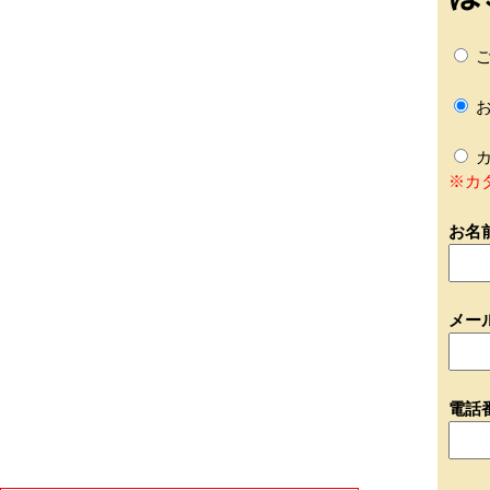
ご
お
カ
※カ
お名
メー
電話