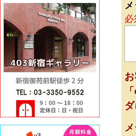
メ
必
お
「
ダ
メ