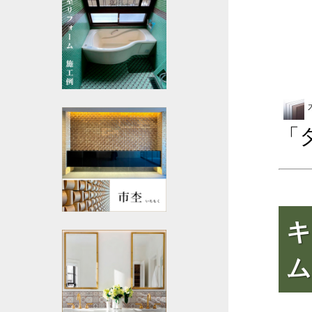
「
キ
ム