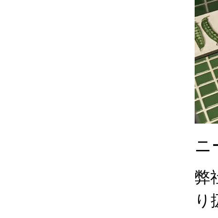
ニー
弊
り