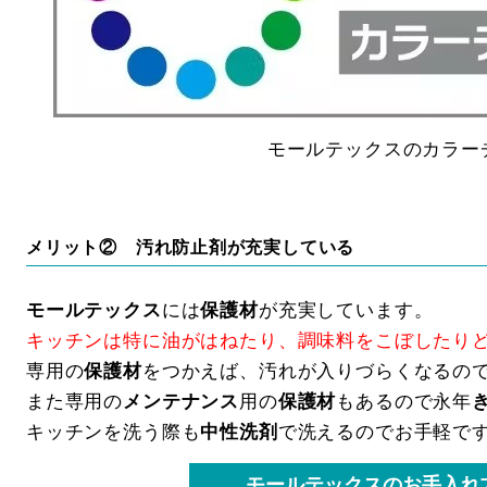
モールテックスのカラー
メリット② 汚れ防止剤が充実している
モールテックス
には
保護材
が充実しています。
キッチンは特に油がはねたり、調味料をこぼしたり
専用の
保護材
をつかえば、汚れが入りづらくなるの
また専用の
メンテナンス
用の
保護材
もあるので永年
キッチンを洗う際も
中性洗剤
で洗えるのでお手軽で
モールテックスのお手入れ