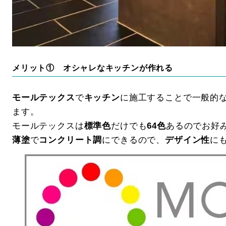
メリット① オシャレなキッチンが作れる
モールテックス
で
キッチン
に施工することで一般的
ます。
モールテックスは
標準色
だけでも
64色
あるのでお好
薄塗
で
コンクリート調
にできるので、
デザイン性
に