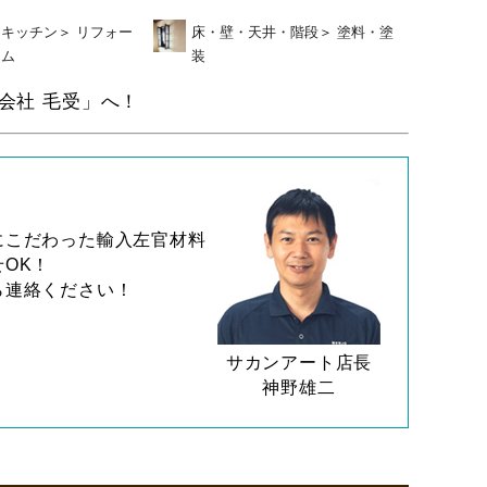
キッチン
＞
リフォー
床・壁・天井・階段
＞
塗料・塗
ム
装
会社 毛受」へ！
にこだわった輸入左官材料
OK！
ら連絡ください！
サカンアート店長
神野雄二