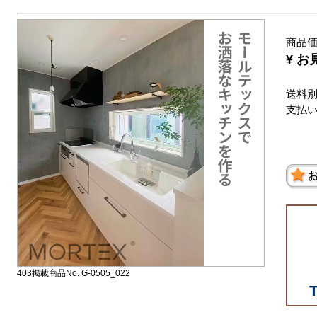
商品
¥ お
送料
支払
403掲載商品No. G-0505_022