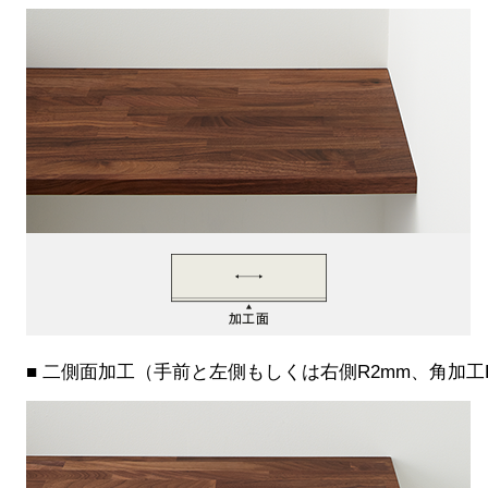
■ 二側面加工（手前と左側もしくは右側R2mm、角加工R