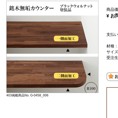
商品
¥ 
支払
材種
サイズ：
受注
403掲載商品No. G-0458_006