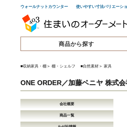
ウォールナットカウンター 使いやすい寸法バリエーショ
商品から探す
■収納家具・棚
＞
棚・シェルフ
■自然素材
＞
家具
ONE ORDER／加藤ベニヤ 株式会
会社概要
商品一覧
わが社情報