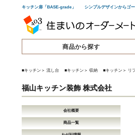
キッチン扉「BASE-grade」 シンプルデザインから
商品から探す
■キッチン
＞
流し台
■キッチン
＞
収納
■キッチン
＞
リ
福山キッチン装飾 株式会社
会社概要
商品一覧
わが社情報