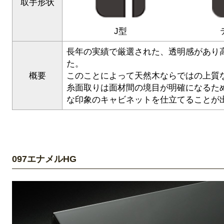
取手形状
J型
長年の実績で厳選された、透明感があり
た。
概要
このことによって天然木ならではの上質
糸面取りは面材間の境目が明確になるた
な印象のキャビネットを仕立てることが
097エナメルHG