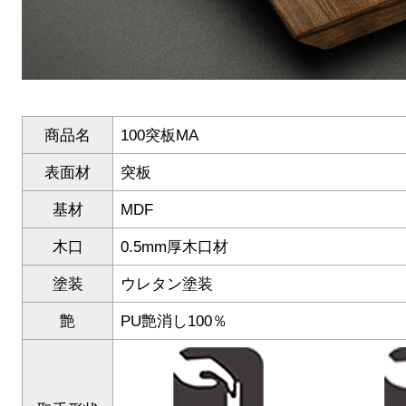
商品名
100突板MA
表面材
突板
基材
MDF
木口
0.5mm厚木口材
塗装
ウレタン塗装
艶
PU艶消し100％