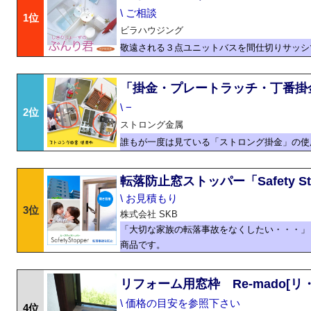
\ ご相談
1位
ビラハウジング
敬遠される３点ユニットバスを間仕切りサッシ
「掛金・プレートラッチ・丁番掛
\ −
2位
ストロング金属
誰もが一度は見ている「ストロング掛金」の使
転落防止窓ストッパー「Safety S
\ お見積もり
3位
株式会社 SKB
「大切な家族の転落事故をなくしたい・・・」
商品です。
リフォーム用窓枠 Re-mado[リ
\ 価格の目安を参照下さい
4位