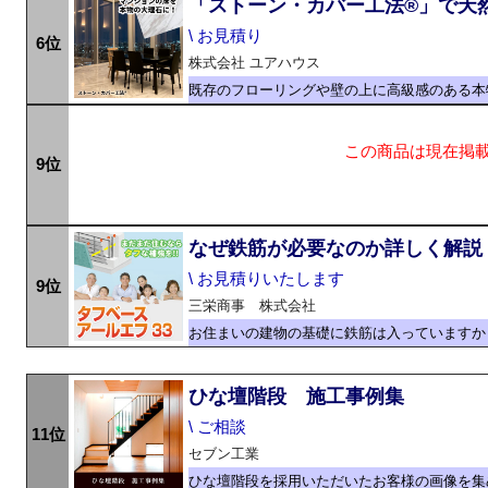
「ストーン・カバー工法®」で天
\ お見積り
6位
株式会社 ユアハウス
既存のフローリングや壁の上に高級感のある本
この商品は現在掲
9位
なぜ鉄筋が必要なのか詳しく解説
\ お見積りいたします
9位
三栄商事 株式会社
お住まいの建物の基礎に鉄筋は入っていますか
ひな壇階段 施工事例集
\ ご相談
11位
セブン工業
ひな壇階段を採用いただいたお客様の画像を集