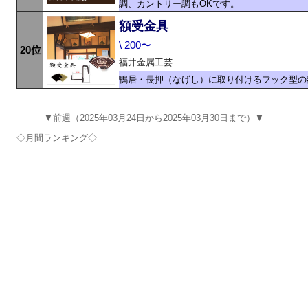
調、カントリー調もOKです。
額受金具
\ 200〜
20位
福井金属工芸
鴨居・長押（なげし）に取り付けるフック型の
▼前週（2025年03月24日から2025年03月30日まで）▼
◇月間ランキング◇