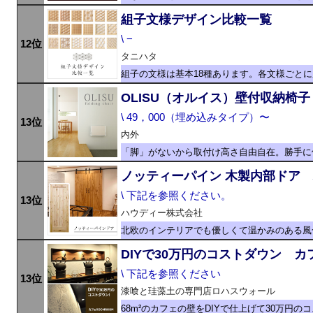
組子文様デザイン比較一覧
\ −
12位
タニハタ
組子の文様は基本18種あります。各文様ごと
OLISU（オルイス）壁付収納椅子
\ 49，000（埋め込みタイプ）〜
13位
内外
「脚」がないから取付け高さ自由自在。勝手に
ノッティーパイン 木製内部ドア
\ 下記を参照ください。
13位
ハウディー株式会社
北欧のインテリアでも優しくて温かみのある風
DIYで30万円のコストダウン カ
\ 下記を参照ください
13位
漆喰と珪藻土の専門店ロハスウォール
68m²のカフェの壁をDIYで仕上げて30万円