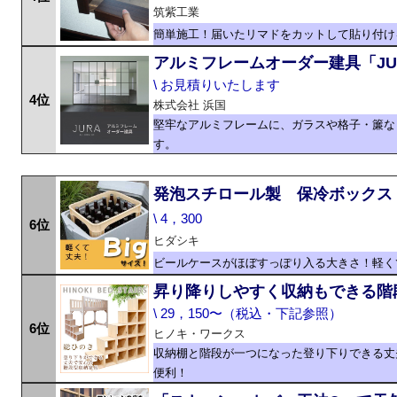
筑紫工業
簡単施工！届いたリマドをカットして貼り付け
アルミフレームオーダー建具「JU
\ お見積りいたします
4位
株式会社 浜国
堅牢なアルミフレームに、ガラスや格子・簾な
す。
発泡スチロール製 保冷ボックス
\ 4，300
6位
ヒダシキ
ビールケースがほぼすっぽり入る大きさ！軽く
昇り降りしやすく収納もできる階
\ 29，150〜（税込・下記参照）
6位
ヒノキ・ワークス
収納棚と階段が一つになった登り下りできる丈
便利！