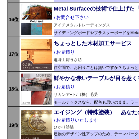
Metal Surfaceの技術で仕上げた「M
\ お問合せ下さい
16位
アイチメタルトレーディングス
サイディングボードやプラスターボードをMetal
ちょっとした木材加工サービス
\ お見積り
17位
趣味工房うさ坊
住空間で、お困りごとは無いですか？ちょっと
鮮やかな赤いテーブルが目を惹く
\ お見積り
18位
サカンア−ト/（株）毛受
モールテックスなら、配色も思いのまま。ラー
エイジング（特殊塗装） あなた
\ お見積りいたします
19位
ひかり塗装
建物のデザイン性アップのため、テーマパーク