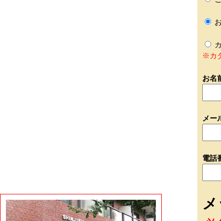
お
カ
※カ
お名
メー
電話
メ