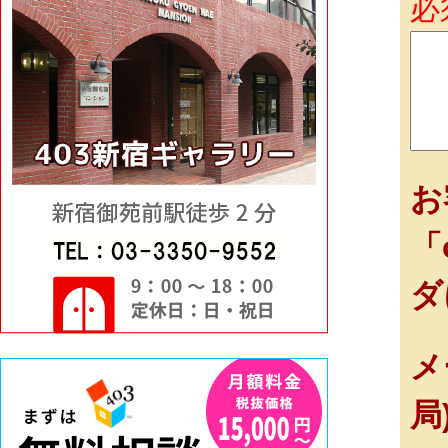
必
お
「
ダ
メ
局