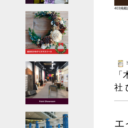
403掲載商
「
社
エ