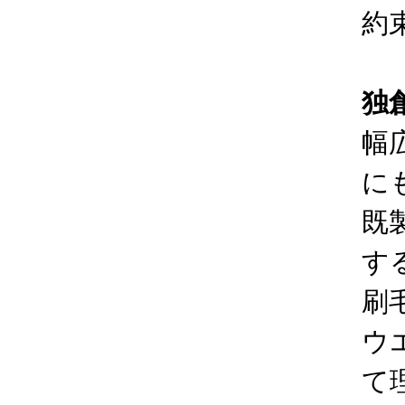
約
独
幅
に
既
す
刷
ウ
て