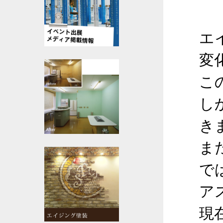
エ
変
こ
し
き
ま
で
ア
現