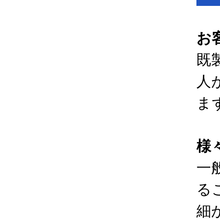
お
既
人
ま
様
一
る
細