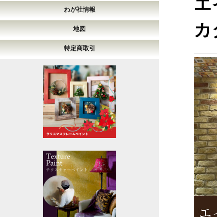
エ
わが社情報
カ
地図
特定商取引