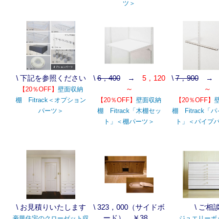
ツ＞
\ 下記を参照ください
\
6，400
→
5，120
\
7，900
～
～
【20％OFF】
壁面収納
棚 Fitrack＜オプション
【20％OFF】
壁面収納
【20％OFF】
パーツ＞
棚 Fitrack「木棚セッ
棚 Fitrack「
ト」＜棚パーツ＞
ト」＜パイプ
\ お見積りいたします
\ 323，000（サイドボ
\ ご相
ード）、￥38，
豪華住宅のクローゼット収
ジュエリーボ