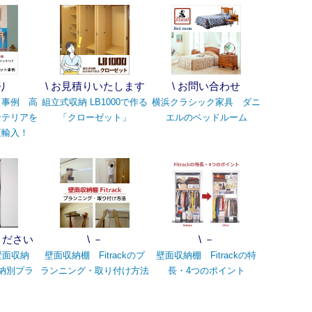
り
\ お見積りいたします
\ お問い合わせ
ト事例 高
組立式収納 LB1000で作る
横浜クラシック家具 ダニ
ンテリアを
「クローゼット」
エルのベッドルーム
直輸入！
ください
\ －
\ －
壁面収納
壁面収納棚 Fitrackのプ
壁面収納棚 Fitrackの特
収納別プラ
ランニング・取り付け方法
長・4つのポイント