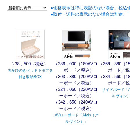
●価格表示は特に表記のない場合、税込
●取付・送料の表示のない場合は別途。
\ 38，500（税込）
\ 286，000（180AVロ
\ 369，380（
ーボード／税込）
ボード／税
国産ひのきベッド下用フタ
\ 303，380（200AVロ
\ 384，560（
付き収納BOX
ーボード／税込）
ボード／税
\ 324，060（220AVロ
サイドボード「Al
ーボード／税込）
ルヴィン
\ 342，650（240AVロ
ーボード／税込）
AVローボード「Alvin（ア
ルヴィン）」