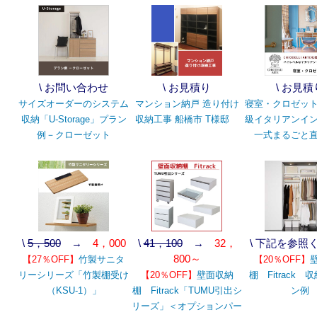
\ お問い合わせ
\ お見積り
\ お見積
サイズオーダーのシステム
マンション納戸 造り付け
寝室・クロゼッ
収納「U-Storage」プラン
収納工事 船橋市 T様邸
級イタリアンイ
例－クローゼット
一式まるごと
\
5，500
→
4，000
\
41，100
→
32，
\ 下記を参照
800～
【27％OFF】
竹製サニタ
【20％OFF】
リーシリーズ「竹製棚受け
【20％OFF】
壁面収納
棚 Fitrack 
（KSU-1）」
棚 Fitrack「TUMU引出シ
ン例
リーズ」＜オプションパー