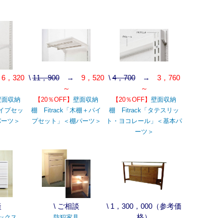
→
6，320
\
11，900
→
9，520
\
4，700
→
3，760
～
～
壁面収納
【20％OFF】
壁面収納
【20％OFF】
壁面収納
パイプセッ
棚 Fitrack「木棚＋パイ
棚 Fitrack「タテスリッ
パーツ＞
プセット」＜棚パーツ＞
ト・ヨコレール」＜基本パ
ーツ＞
談
\ ご相談
\ 1，300，000（参考価
格）
ックス
防犯家具