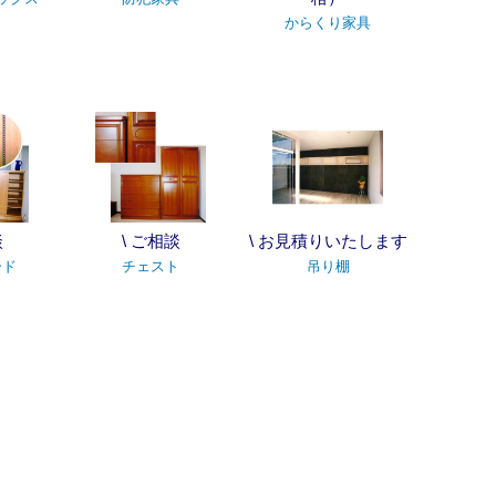
からくり家具
談
\ ご相談
\ お見積りいたします
ード
チェスト
吊り棚