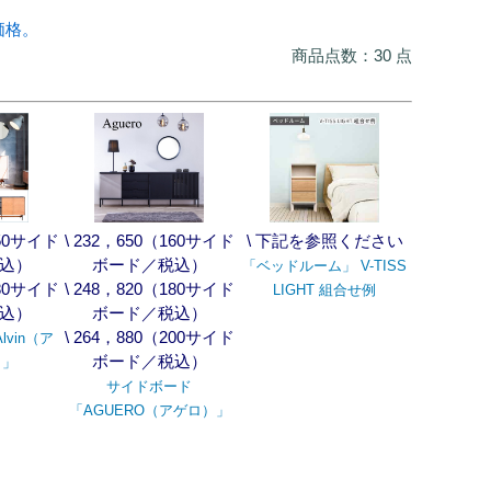
価格。
商品点数：30 点
150サイド
\ 232，650（160サイド
\ 下記を参照ください
込）
ボード／税込）
「ベッドルーム」 V-TISS
180サイド
\ 248，820（180サイド
LIGHT 組合せ例
込）
ボード／税込）
\ 264，880（200サイド
vin（ア
ボード／税込）
）」
サイドボード
「AGUERO（アゲロ）」