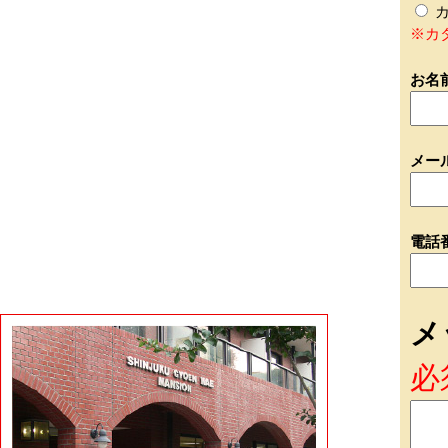
カ
※カ
お名
メー
電話
メ
必