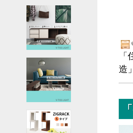
「
造
「