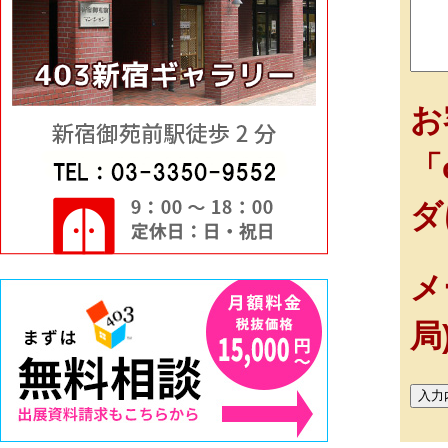
お
「
ダ
メ
局