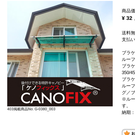
商品
¥ 3
送料
支払
ブラ
ルー
ブラ
350/4
ブラ
ルー
グ／
※ル
す。
403掲載商品No. G-0380_003
納期：