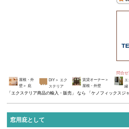
T
問合
屋根・外
賃貸オーナー
＞
DIY
＞
エク
エ
壁
＞
庇
屋根・外壁
ステリア
縁
「エクステリア商品の輸入・販売」 なら 「ケノフィックスジ
窓用庇として