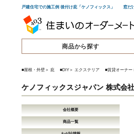
戸建住宅での施工例 後付け庇「ケノフィックス」 窓だ
商品から探す
■屋根・外壁
＞
庇
■DIY
＞
エクステリア
■賃貸オーナー
ケノフィックスジャパン 株式会
会社概要
商品一覧
わが社情報