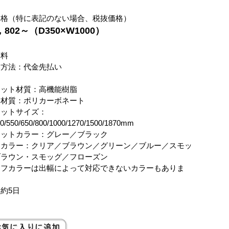
価格（特に表記のない場合、税抜価格）
2，802～（D350×W1000）
無料
い方法：代金先払い
ケット材質：高機能樹脂
フ材質：ポリカーボネート
ケットサイズ：
50/550/650/800/1000/1270/1500/1870mm
ケットカラー：グレー／ブラック
フカラー：クリア／ブラウン／グリーン／ブルー／スモッ
ブラウン・スモッグ／フローズン
ーフカラーは出幅によって対応できないカラーもありま
約5日