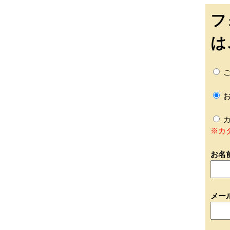
フ
は
ご
お
カ
※カ
お名
メー