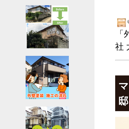
「
社
マ
邸