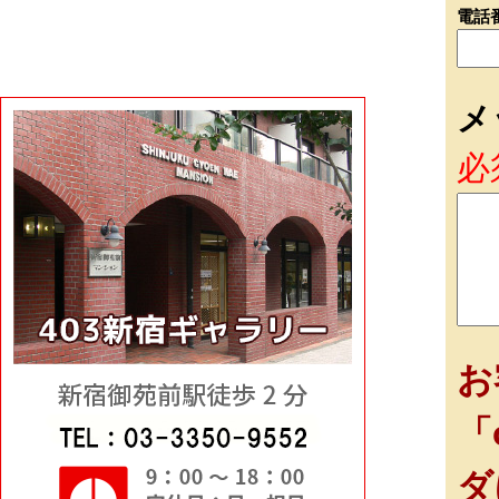
電話
メ
必
お
「
ダ