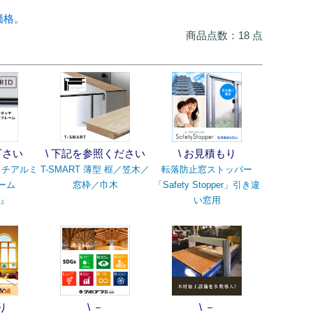
価格。
商品点数：18 点
下さい
\ 下記を参照ください
\ お見積もり
ッチアルミ
T-SMART 薄型 框／笠木／
転落防止窓ストッパー
ーム
窓枠／巾木
「Safety Stopper」引き違
D』
い窓用
り
\ －
\ －