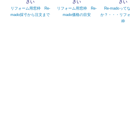
さい
さい
さい
リフォーム用窓枠 Re-
リフォーム用窓枠 Re-
Re-madoっ
mado採寸から注文まで
mado価格の目安
か？・・・リフ
枠