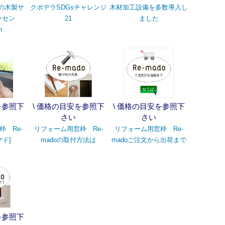
アの木製サ
クボデラSDGsチャレンジ
木材加工設備を多数導入し
ーセン
21
ました
n
を参照下
\ 価格の目安を参照下
\ 価格の目安を参照下
さい
さい
 Re-
リフォーム用窓枠 Re-
リフォーム用窓枠 Re-
マド]
madoの取付方法は
madoご注文から出荷まで
を参照下