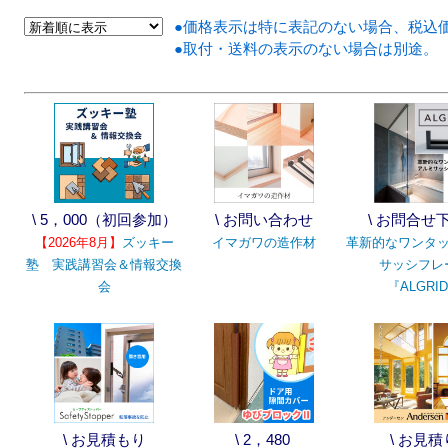
●価格表示は特に表記のない場合、税込
●取付・送料の表示のない場合は別途。
\ 5，000（初回参加）
\ お問い合わせ
\ お問合せ
【2026年8月】
ズッキー
イマガワの造作材
革新的なワンタ
塾 実践講習会＆情報交換
サッシフレ
会
『ALGRI
\ お見積もり
\ 2，480
\ お見積