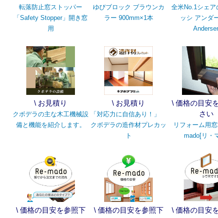
転落防止窓ストッパー
ゆびブロック ブラウンカ
全米No.1シェ
「Safety Stopper」開き窓
ラー 900mm×1本
ッシ アンダ
用
Anderse
\ お見積り
\ お見積り
\ 価格の目安
さい
クボデラの主な木工機械設
「対応力に自信あり！」
備と機能を紹介します。
クボデラの造作材プレカッ
リフォーム用窓枠
ト
mado[リ・
\ 価格の目安を参照下
\ 価格の目安を参照下
\ 価格の目安