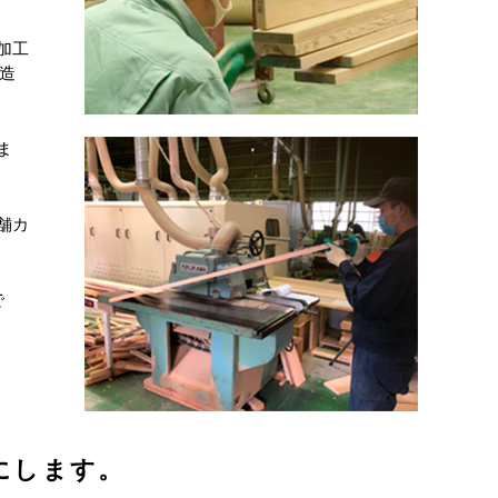
加工
の造
ま
舗カ
で
にします。