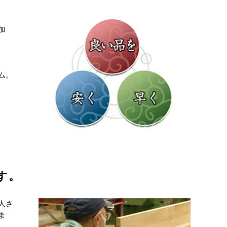
加
ム。
す。
人さ
ま