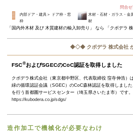
問合
内部ドア・建具
＞
ドア枠・窓
木材・石材・ガラス・金
枠
材
「国内外木材 及び 木質建材の輸入卸売り」 なら 「クボデラ 
◆◇◆ クボデラ 株式会社 
®
FSC
およびSGECのCoC認証を取得しました
クボデラ株式会社（東京都中野区、代表取締役 窪寺伸浩）は20
緑の循環認証会議（SGEC）のCoC森林認証を取得しまし
を行う首都圏サービスセンター（埼玉県さいたま市）です
https://kubodera.co.jp/sdgs/
造作加工で機械化が必要なわけ