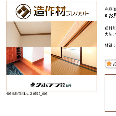
商品
¥ お
送料
支払
材質
403掲載商品No. G-0512_003