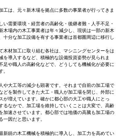
加工は、元々新木場を拠点に多数の事業者が行ってきま
しい需要環境・経営者の高齢化・後継者難・人手不足・
新木場内の木工事業者は年々減少し、現状は一部の新木
、十分な加工設備を有する事業者は首都圏周辺に移行し
て木材加工に取り組む各社は、マシニングセンターをは
械を導入するなど、積極的な設備投資姿勢が見られま
不足や職人の高齢化などで、どうしても機械化が必要に
す。
人や大工等の減少も顕著です。それまで自前の加工場で
などを製作してきた大工・職人が加工場を閉じ、外部に
スが増えています。確かに都心部の大工や職人にとっ
するなかで、加工場を維持していくことは大変で、高齢
を加速させています。都心部では地価の高騰も加工場の
る一因だと思います。
最新鋭の木工機械を積極的に導入し、加工力を高めてい