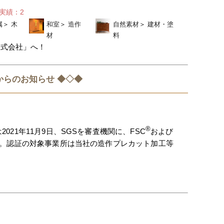
せ実績：2
属
＞
木
和室
＞
造作
自然素材
＞
建材・塗
材
料
株式会社」へ！
からのお知らせ ◆◇◆
®
21年11月9日、SGSを審査機関に、FSC
および
た。認証の対象事業所は当社の造作プレカット加工等
。