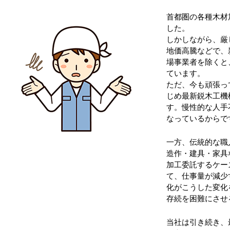
首都圏の各種木材
した。
しかしながら、厳
地価高騰などで、
場事業者を除くと
ています。
ただ、今も頑張っ
じめ最新鋭木工機
す。慢性的な人手
なっているからで
一方、伝統的な職
造作・建具・家具
加工委託するケー
て、仕事量が減少
化がこうした変化
存続を困難にさせ
当社は引き続き、