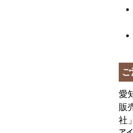
ご
愛
販
社
アイ