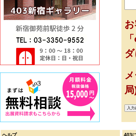
お
「
ダ
メ
局
ヘルプ
403