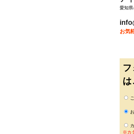
愛知県
info
お気
フ
は
ご
お
カ
※カ