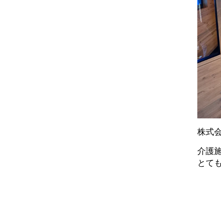
株式会
介護
とて