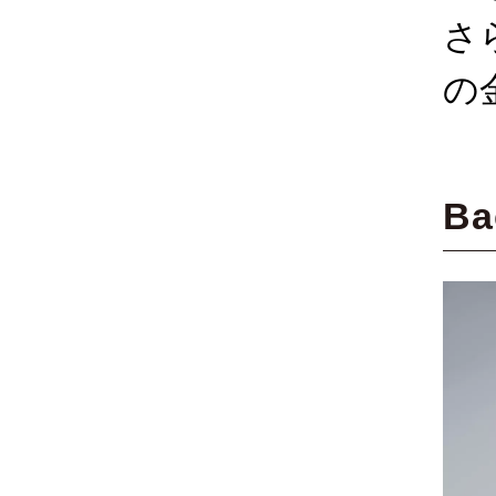
さ
の
Ba