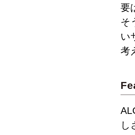
要
そ
い
考
Fe
A
し