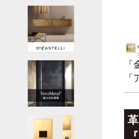
「
「
革
『