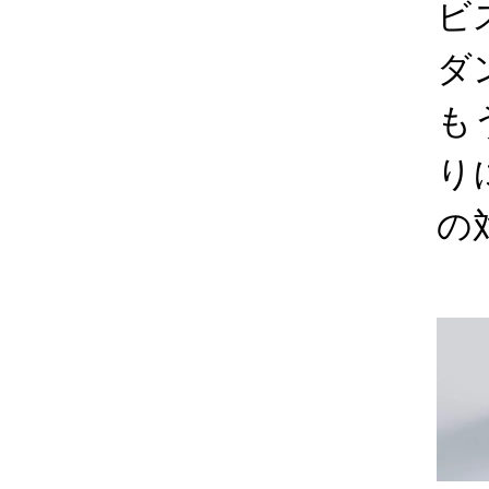
ビ
ダ
も
り
の