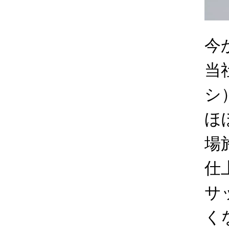
今
当
シ
ほ
場
仕
サ
く