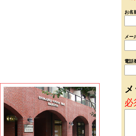
お名
メー
電話
メ
必