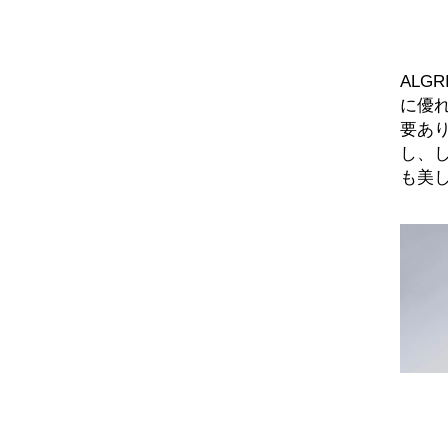
ALG
に優
要あ
し、
も美