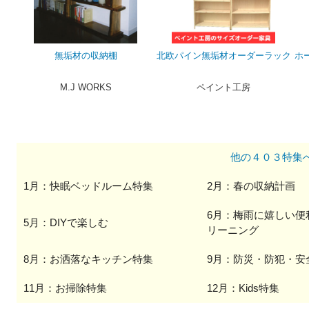
無垢材の収納棚
北欧パイン無垢材オーダーラック
ホ
M.J WORKS
ペイント工房
他の４０３特集
1月：快眠ベッドルーム特集
2月：春の収納計画
6月：梅雨に嬉しい便
5月：DIYで楽しむ
リーニング
8月：お洒落なキッチン特集
9月：防災・防犯・安
11月：お掃除特集
12月：Kids特集