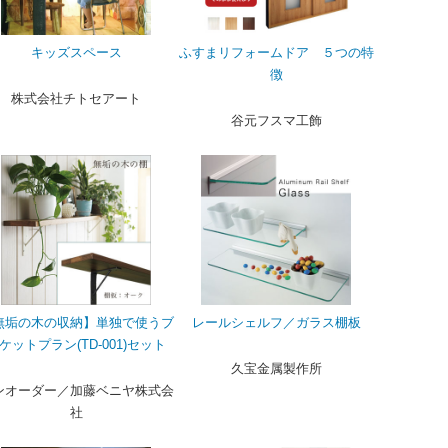
キッズスペース
ふすまリフォームドア ５つの特
徴
株式会社チトセアート
谷元フスマ工飾
無垢の木の収納】単独で使うブ
レールシェルフ／ガラス棚板
ケットプラン(TD-001)セット
久宝金属製作所
ンオーダー／加藤ベニヤ株式会
社