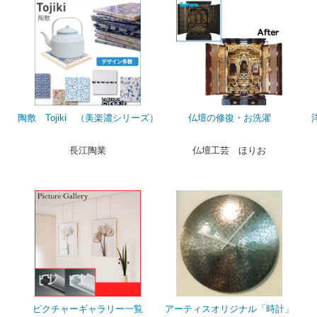
陶敷 Tojiki （美楽濃シリーズ）
仏壇の修復・お洗濯
長江陶業
仏壇工芸 ほりお
ピクチャーギャラリー一覧
アーティスオリジナル「時計」