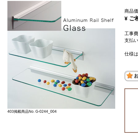
商品
¥ ご
工事
支払
仕様
403掲載商品No. G-0244_004