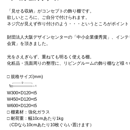
「見せる収納」がコンセプトの飾り棚です。
欲しいところに、ご自分で付けられます。
ネジ穴が見えず作り付けのよう・・・というところがポイント
財団法人大阪デザインセンターの「中小企業優秀賞」、インテリ
会賞」を頂きました。
光をさえぎらず、重ねても明るく使える棚。
化粧品・洗面周りの整理に、リビングルームの飾り棚など様々
□ 規格サイズ(mm)
W300×D120×t5
W450×D120×t5
W600×D120×t5
□ 棚素材：強化ガラス
□ 耐荷重：幅10cmあたり1kg
（CDなら10cmあたり10枚ぐらい置けます）