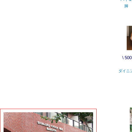
脚 
\ 5
ダイニ