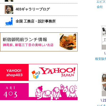
エビス
会社 
403ギャラリーブログ
全国 工務店・設計事務所
格安販
\ 
ハイ＆