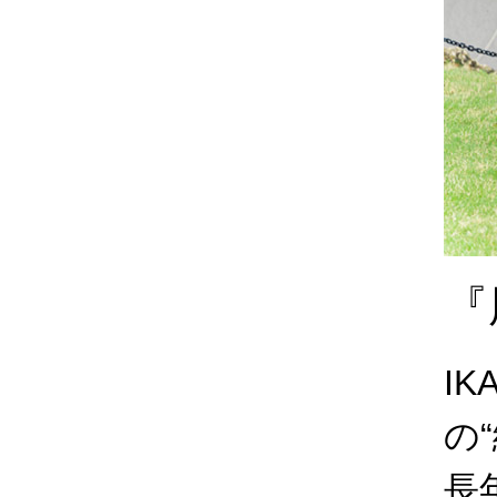
『
IK
の
長