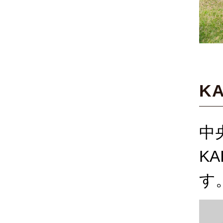
K
中
K
す