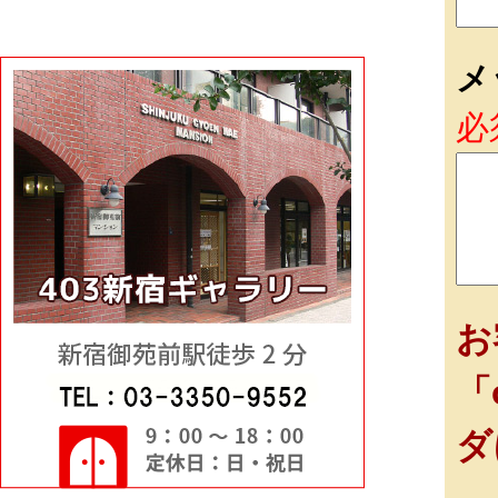
メ
必
お
「
ダ