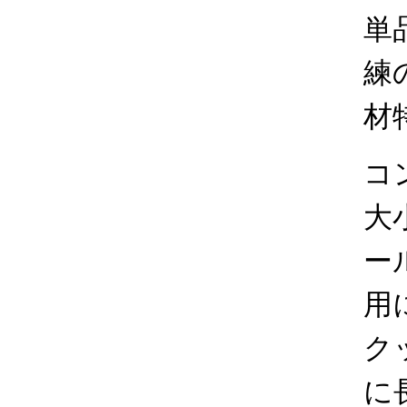
単
練
材
コ
大
ー
用
ク
に