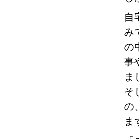
自
み
の
事
ま
そ
の
ま