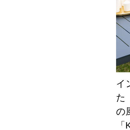
イ
た
の
「K