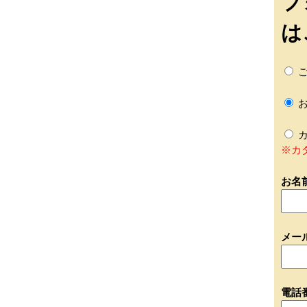
フ
は
ご
お
カ
※カ
お名
メー
電話