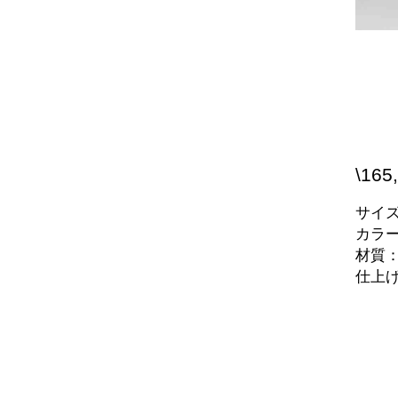
\165
サイズ：
カラ
材質
仕上