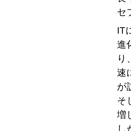
セ
I
進
り
速
が
そ
増
し