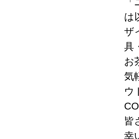
「
は
ザ
具
お
気
ウ
C
皆
幸