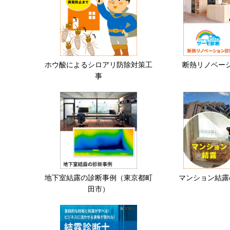
ホウ酸によるシロアリ防除対策工
断熱リノベー
事
地下室結露の診断事例（東京都町
マンション結露
田市）