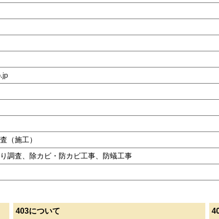
.jp
査（施工）
り調査、除カビ・防カビ工事、防蟻工事
403について
4