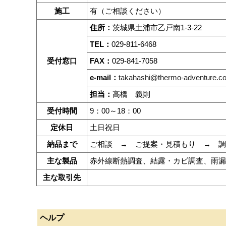
施工
有（ご相談ください）
住所：
茨城県土浦市乙戸南1-3-22
TEL：
029-811-6468
受付窓口
FAX：
029-841-7058
e-mail：
takahashi@thermo-adventure.co
担当：
高橋 義則
受付時間
9：00～18：00
定休日
土日祝日
納品まで
ご相談 → ご提案・見積もり → 調
主な製品
赤外線断熱調査、結露・カビ調査、雨漏
主な取引先
ヘルプ