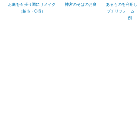
お庭を石張り調にリメイク
神宮のそばのお庭
あるものを利用
（柏市・O様）
プチリフォーム 
例