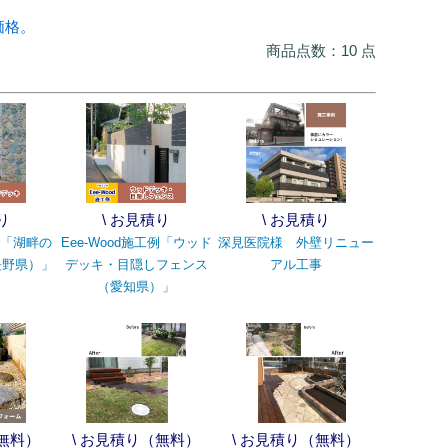
価格。
商品点数：10 点
り
\ お見積り
\ お見積り
工例「湖畔の
Eee-Wood施工例「ウッド
深見医院様 外壁リニュー
長野県）」
デッキ・目隠しフェンス
アル工事
（愛知県）」
（無料）
\ お見積り（無料）
\ お見積り（無料）