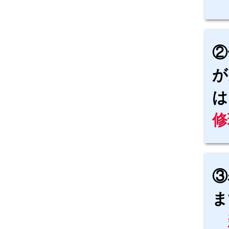
②
が
は
修
③
ま