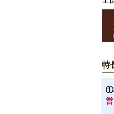
特
①
営
ダ