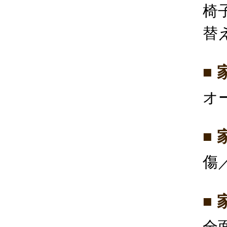
椅
替
■
オ
■
傷
■
全