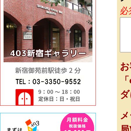
必
お
「
ダ
メ
局