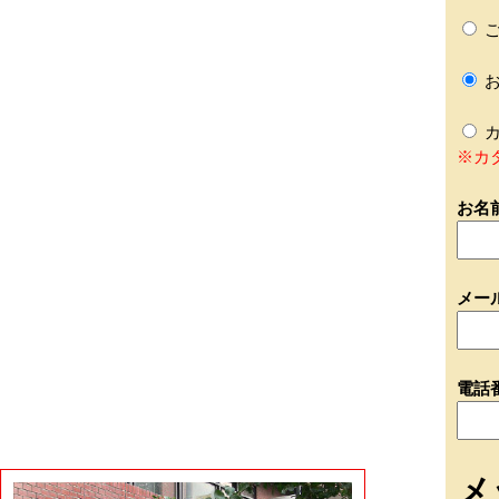
ご
お
カ
※カ
お名
メー
電話
メ