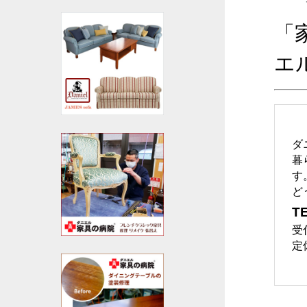
「
エ
ダ
暮
す
ど
TE
受
定