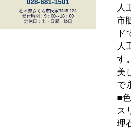
028-681-1501
人
栃木県さくら市氏家3446-124
受付時間：9：00～18：00
市
定休日：土・日曜、祭日
ド
人
す
美
で
■
ス
理