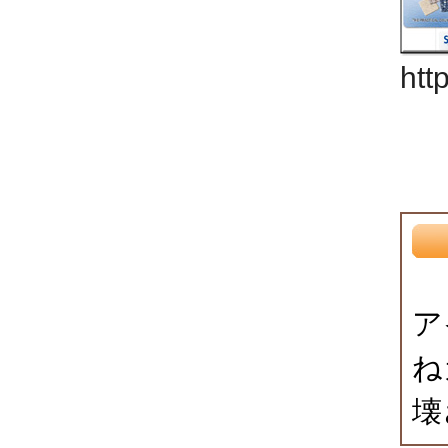
htt
ア
ね
壊