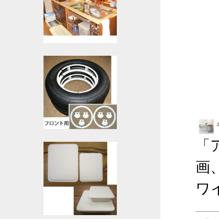
「
画
ワ