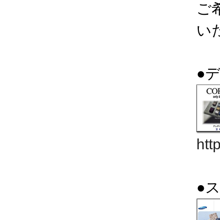
ご
い
●
htt
●