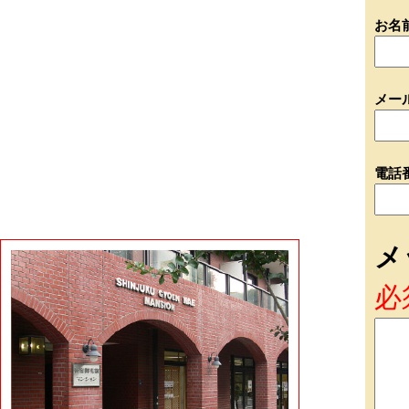
お名
メー
電話
メ
必