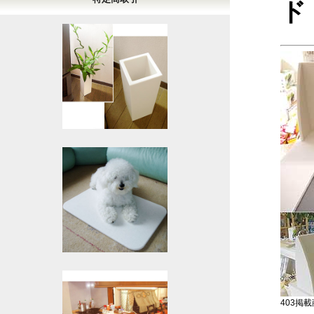
ド
403掲載商