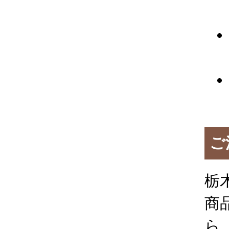
ご
栃
商
ら