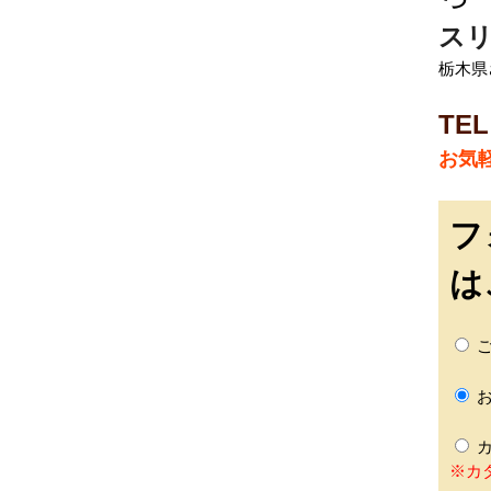
スリ
栃木県さ
TEL
お気
フ
は
ご
お
カ
※カ