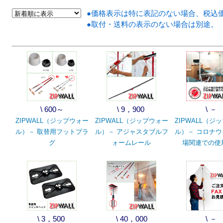
●価格表示は特に表記のない場合、税込
●取付・送料の表示のない場合は別途。
\ 600～
\ 9，900
\ －
ZIPWALL（ジップウォー
ZIPWALL（ジップウォー
ZIPWALL（ジ
ル）－ 取替用フットプラ
ル）－ アジャスタブルフ
ル）－ コロナ
グ
ォームレール
場関連での使
\ 3，500
\ 40，000
\ －