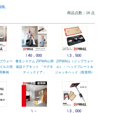
価格。
商品点数：16 点
\ 40，000
\ 3，500
ップウォー
養生システム ZIPWALL用
ZIPWALL（ジップウォー
ウイルス現
仮設ドアキット 「マグネ
ル）－ ヘッドプレート＆
用事例
ティックドア」
ジャッキヘッド（取替用）
\ －
\ 3，000