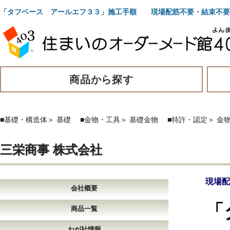
「タフベース アールエフ３３」施工手順 現場配筋不要・結束不要
商品から探す
■基礎・構造体
＞
基礎
■金物・工具
＞
基礎金物
■特許・認定
＞
金
三栄商事 株式会社
現場配
会社概要
「
商品一覧
わが社情報