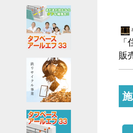
「
販
施