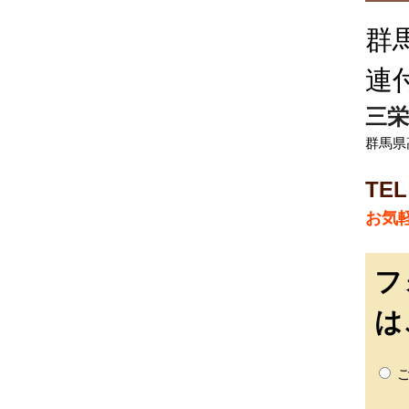
群
連
三栄
群馬県
TEL
お気
フ
は
ご