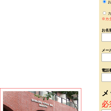
お
カ
※カ
お名
メー
電話
メ
必