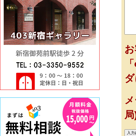
お
「
ダ
メ
局