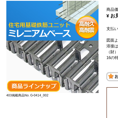
商品
¥ 
支払
図面
溶接
（財
16の
403掲載商品No. G-0414_002