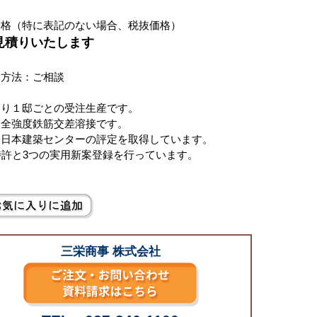
価格（特に表記のない場合、税抜価格）
お見積りいたします
い方法：ご相談
より１邸ごとの受注生産です。
は全強度鉄筋交差溶接です。
）日本建築センターの評定を取得しています。
特許と3つの実用新案登録を行っています。
三栄商事 株式会社