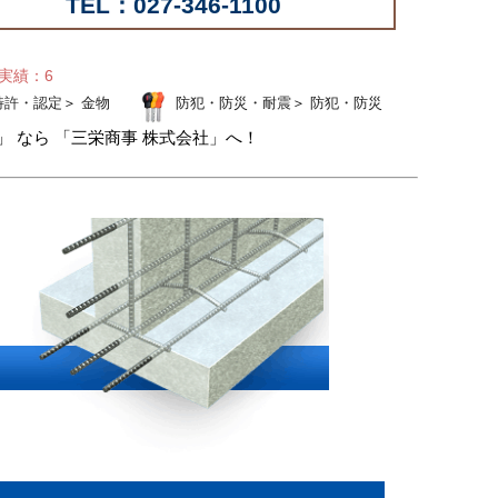
TEL：027-346-1100
せ実績：6
特許・認定
＞
金物
防犯・防災・耐震
＞
防犯・防災
 なら 「三栄商事 株式会社」へ！