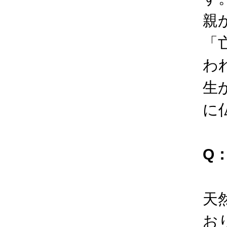
親
「
わ
生
に
Q
天
お