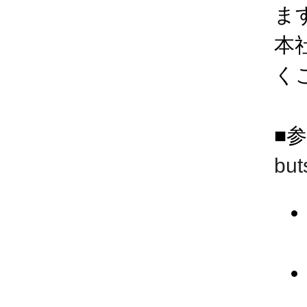
ま
本
く
■
but