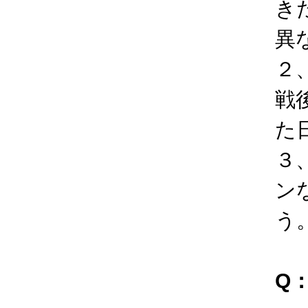
き
異
２
戦
た
３
ン
う
Q