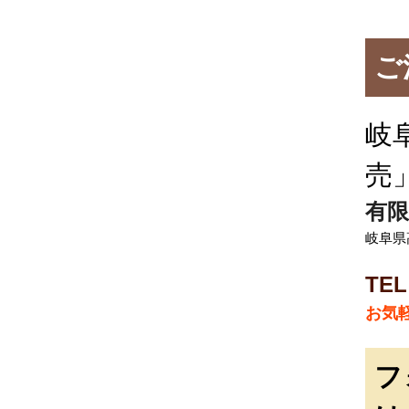
ご
岐
売
有限
岐阜県
TEL
お気
フ