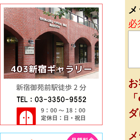
メ
必
お
「
ダ
メ