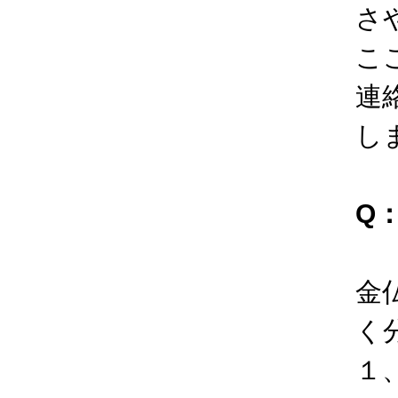
さ
こ
連
し
Q
金
く
１