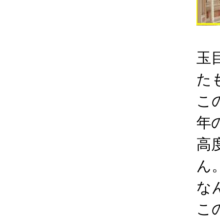
玉
た
こ
年
高
ん
な
こ