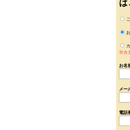
は
ご
お
カ
※カ
お名
メー
電話