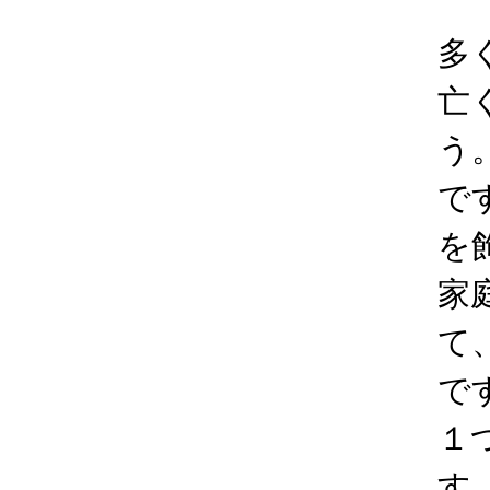
多
亡
う
で
を
家
て
で
１
す