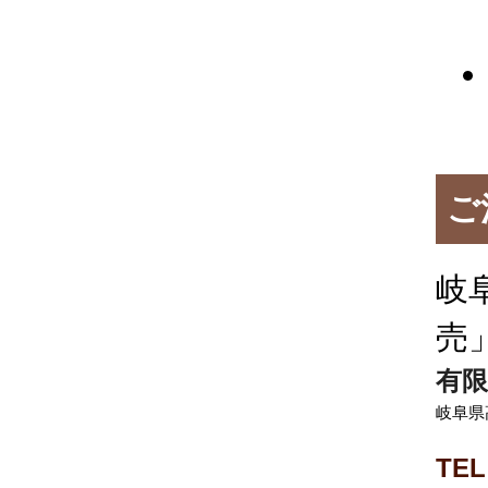
ご
岐
売
有限
岐阜県
TEL