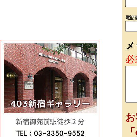
電話
メ
必
お
「