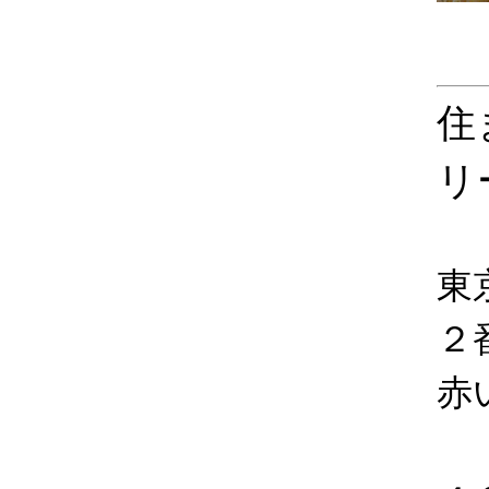
住
リ
東
２
赤