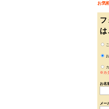
お気
フ
は
ご
お
カ
※カ
お名
メー