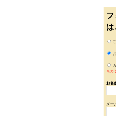
フ
は
ご
お
カ
※カ
お名
メー