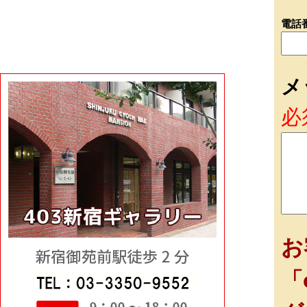
電話
メ
必
お
「