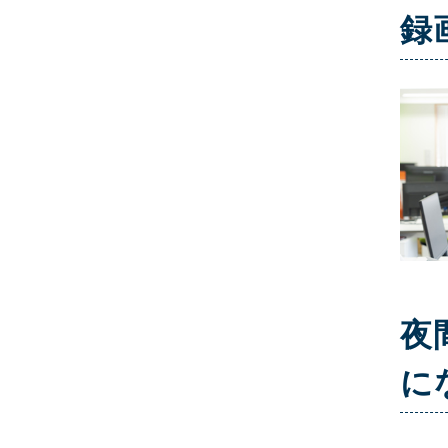
録
夜
に