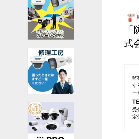
「
式
監
す
ー
TE
受
定