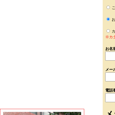
ご
お
カ
※カ
お名
メー
電話
メ