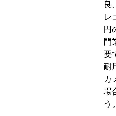
良
レ
円
門
要
耐
カ
場
う