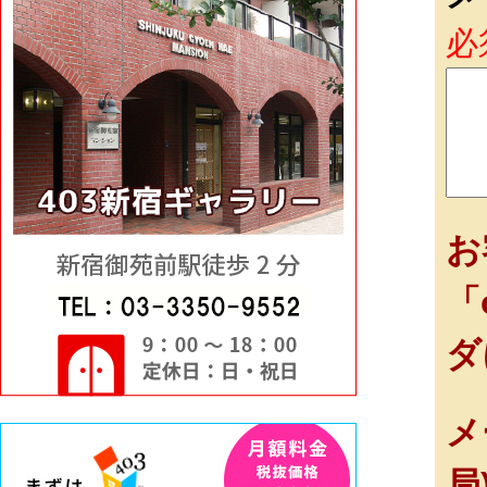
必
お
「
ダ
メ
局