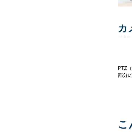
カ
PT
部分
こ