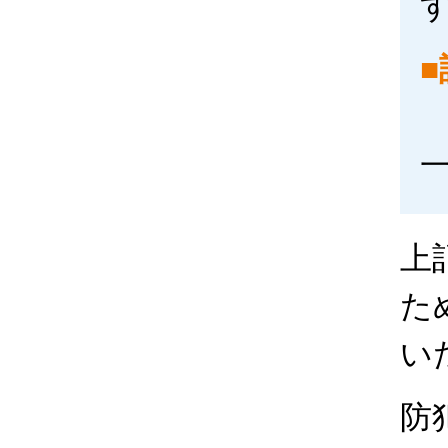
上
た
い
防