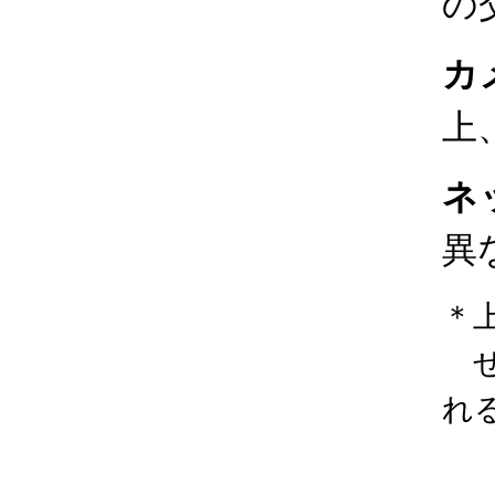
の
カ
上
ネ
異
＊
ぜ
れ