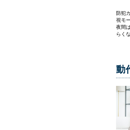
防犯カ
視モ
夜間
らく
動