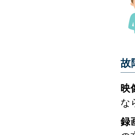
故
映
な
録