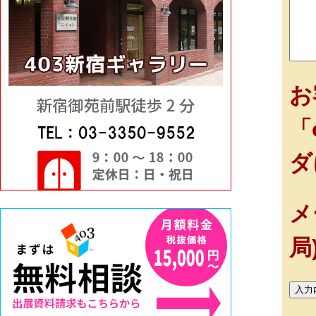
お
「
ダ
メ
局