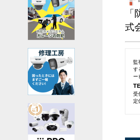
「
式
監
す
ー
TE
受
定