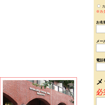
カ
※カ
お名
メー
電話
メ
必