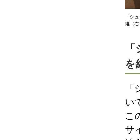
「シュ
維（右
「
を
「
い
こ
サ