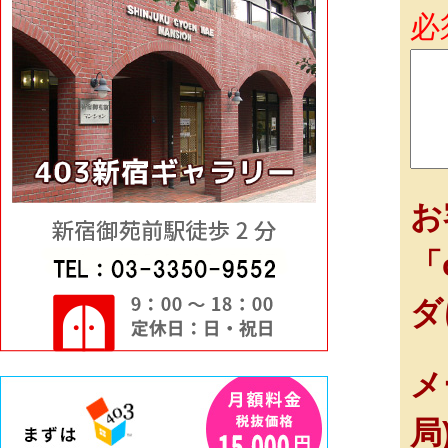
必
お
「
ダ
メ
局