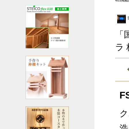
403掲載商
「
ラ
F
ク
浩