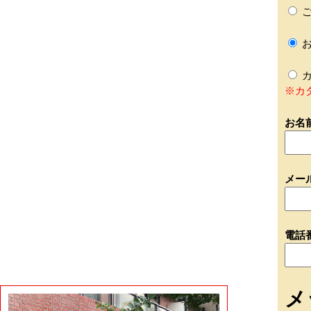
ご
お
カ
※カ
お名
メー
電話
メ