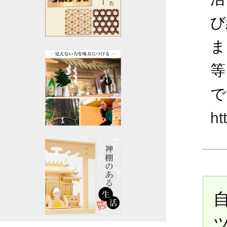
び
ま
等
で
ht