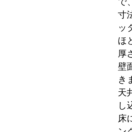
で
寸
ッ
ほ
厚
壁
き
天
し
床
ン