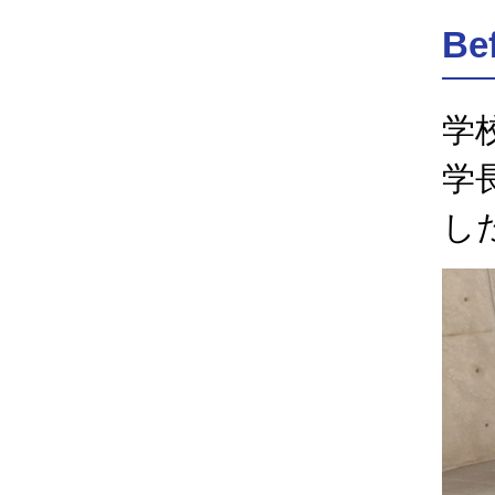
Be
学
学
し