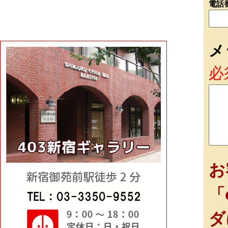
電話
メ
必
お
「
ダ