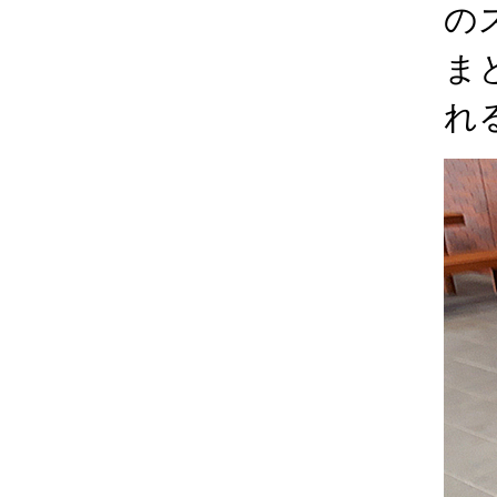
の
ま
れ