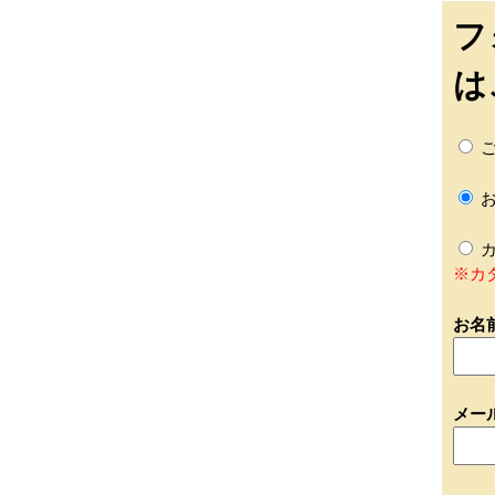
フ
は
ご
お
カ
※カ
お名
メー