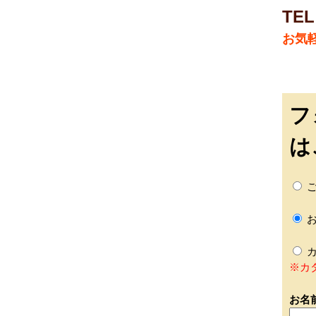
TEL
お気
フ
は
ご
お
カ
※カ
お名