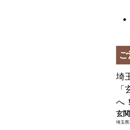
ご
埼
「
へ
玄関
埼玉県