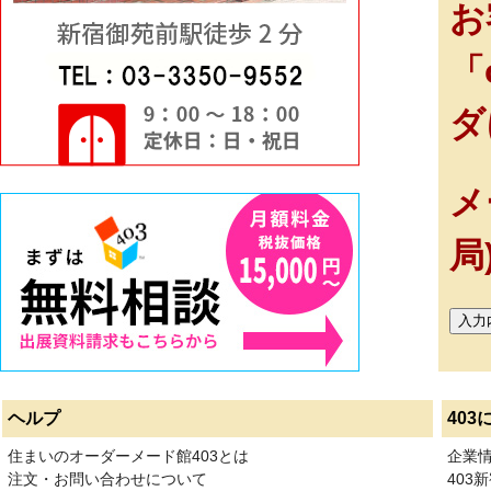
お
「
ダ
メ
局
ヘルプ
403
住まいのオーダーメード館403とは
企業
注文・お問い合わせについて
403