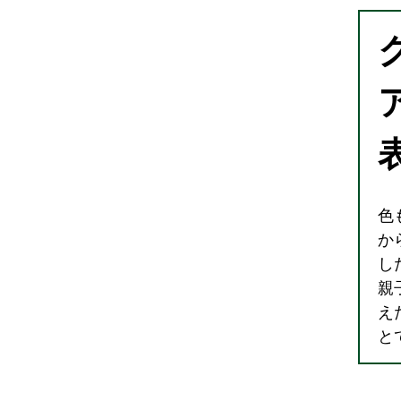
色
か
し
親
え
と