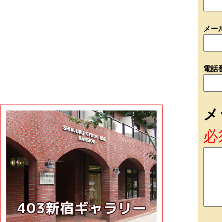
メー
電話
メ
必