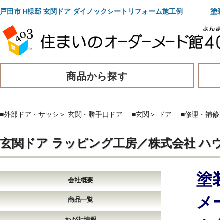
戸田市 H様邸 玄関ドア ダイノックシートリフォーム施工例 塗
商品から探す
■外部ドア・サッシ
＞
玄関・勝手口ドア
■玄関
＞
ドア
■修理・補
玄関ドア ラッピング工房／株式会社 ハ
塗
会社概要
メ
商品一覧
わが社情報