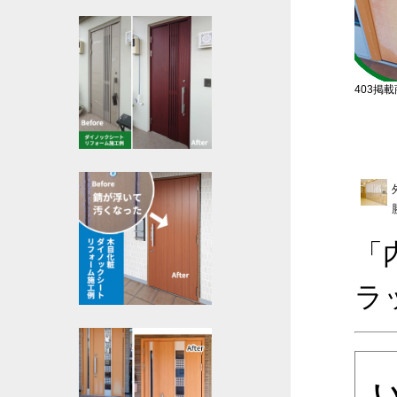
403掲載商
「
ラ