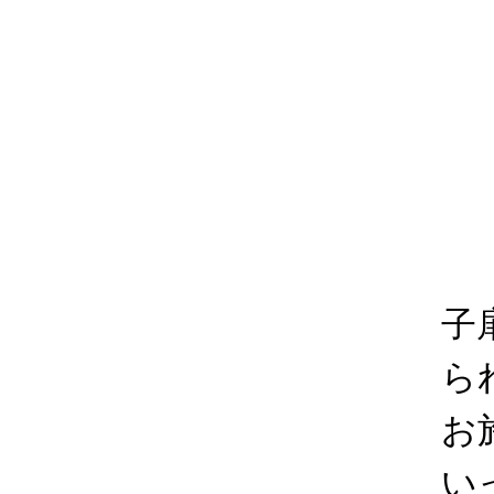
子
ら
お
い