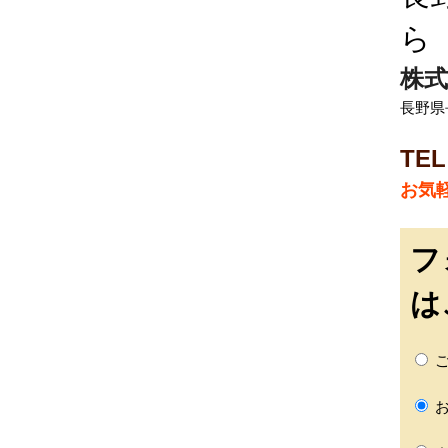
ら
株式
長野県
TEL
お気
フ
は
ご
お