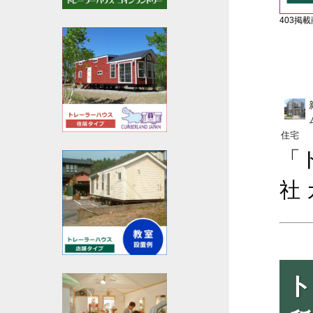
403掲載商
住宅
「
社
ト