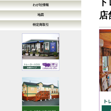
ト
わが社情報
店
地図
特定商取引