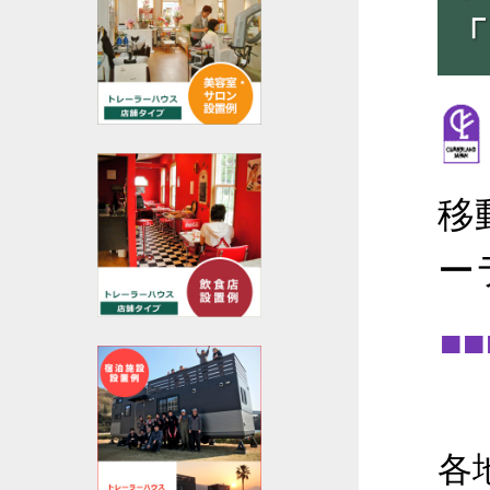
「
移
ー
■
各