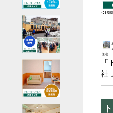
403掲載商
住宅
「
社
ト