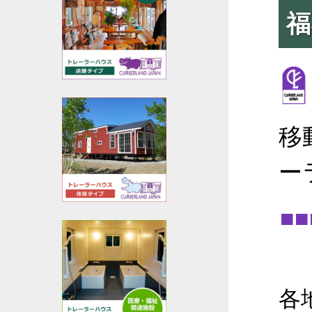
福
移
ー
■
各