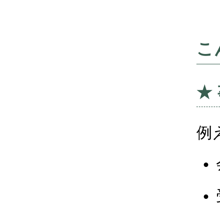
こ
★
例