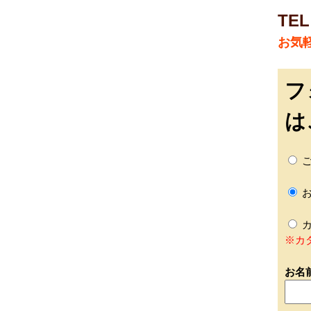
TEL
お気
フ
は
ご
お
カ
※カ
お名