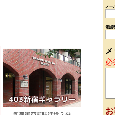
メー
電話
メ
必
お