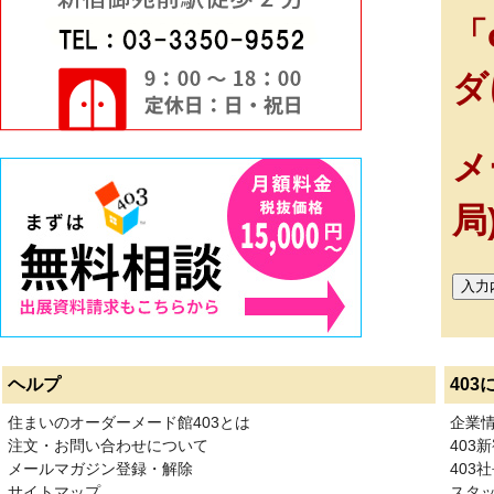
「
ダ
メ
局
ヘルプ
403
住まいのオーダーメード館403とは
企業
注文・お問い合わせについて
403
メールマガジン登録・解除
403社
サイトマップ
スタ