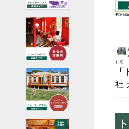
403掲載商
住宅
「
社
ト