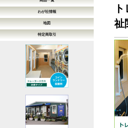
商品一覧
ト
わが社情報
祉
地図
特定商取引