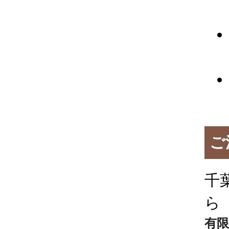
ご
千
ら
有限