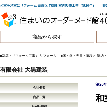
和室を洋室にリフォーム 葛飾区 T様邸 室内改修工事（築20年） 
商品から探す
■新築・リフォーム工事
＞
リフォーム
■床・壁・天井・階段
＞
壁紙・
有限会社 大黒建装
築20
会社概要
和
商品一覧
わが社情報