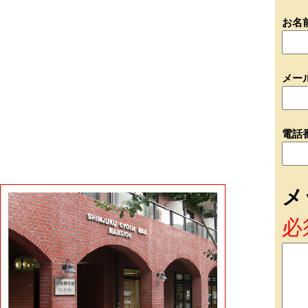
お名
メー
電話
メ
必