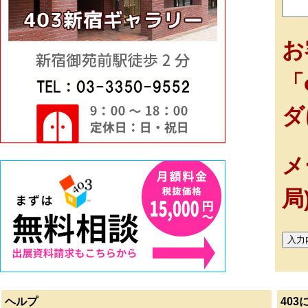
お
「
ダ
メ
局
ヘルプ
403