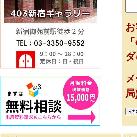
お
「
ダ
メ
局