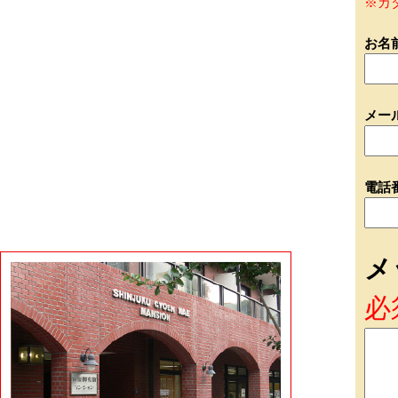
※カ
お名
メー
電話
メ
必