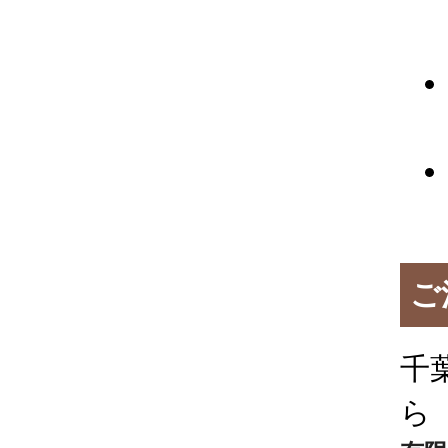
ご
千
ら