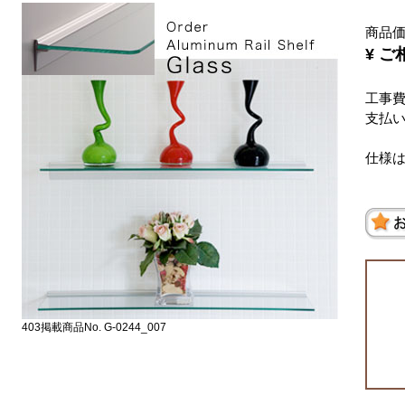
商品
¥ ご
工事
支払
仕様
403掲載商品No. G-0244_007