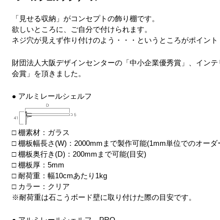
「見せる収納」がコンセプトの飾り棚です。
欲しいところに、ご自分で付けられます。
ネジ穴が見えず作り付けのよう・・・というところがポイント
財団法人大阪デザインセンターの「中小企業優秀賞」、インテリ
会賞」を頂きました。
● アルミレールシェルフ
□ 棚素材：ガラス
□ 棚板幅長さ(W)：2000mmまで製作可能(1mm単位でのオーダ
□ 棚板奥行き(D)：200mmまで可能(目安)
□ 棚板厚：5mm
□ 耐荷重：幅10cmあたり1kg
□ カラー：クリア
※耐荷重は石こうボード壁に取り付けた際の目安です。
● アルミレールシェルフ PRO