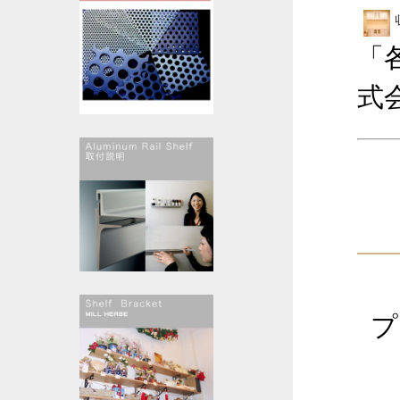
「
式
プ