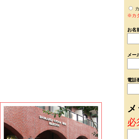
カ
※カ
お名
メー
電話
メ
必