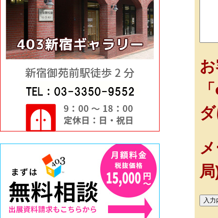
お
「
ダ
メ
局