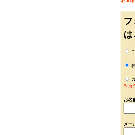
フ
は
ご
お
カ
※カ
お名
メー