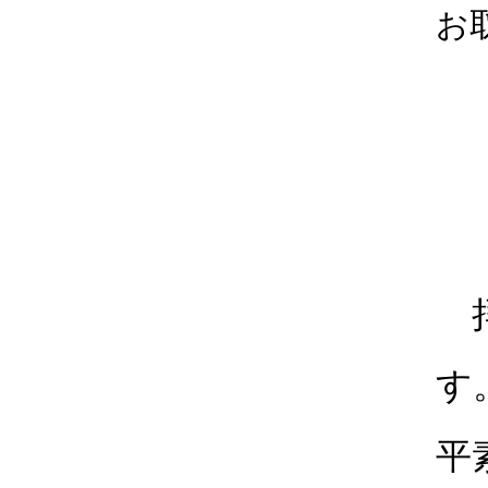
お
拝
す
平