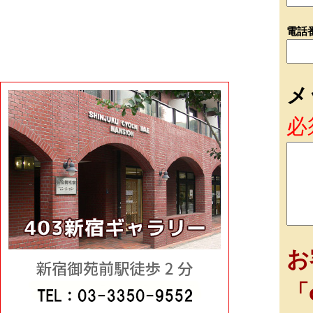
電話
メ
必
お
「