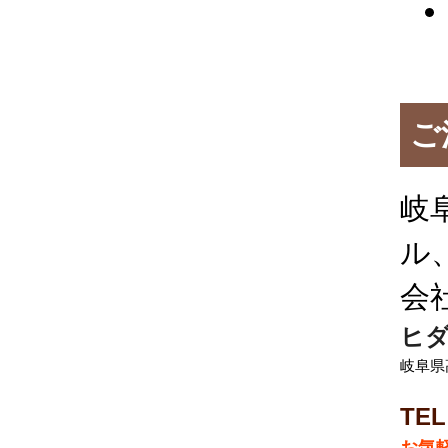
ご
岐
ル
会
ヒダ
岐阜県
TEL
お気