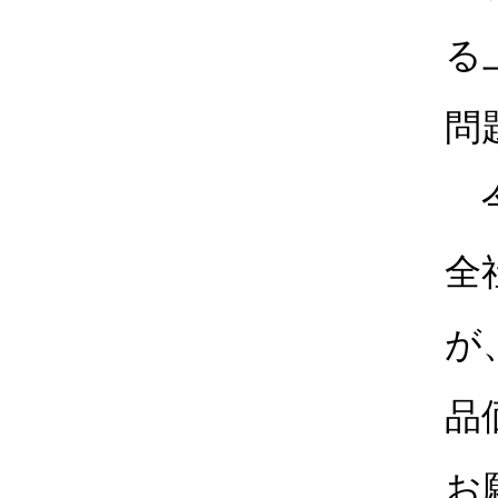
る
問
今
全
が
品
お