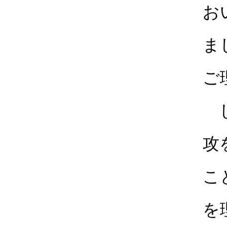
お
ま
ご
し
攻
こ
を