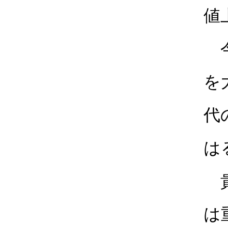
値
今
を
代
は
貴
は