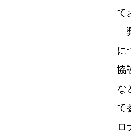
て
弊
に
協
な
て
ロ