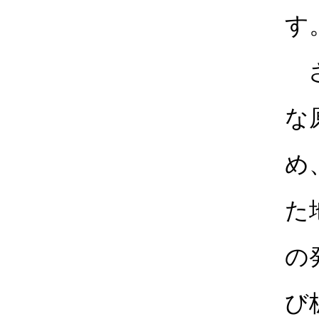
す
さ
な
め
た
の
び