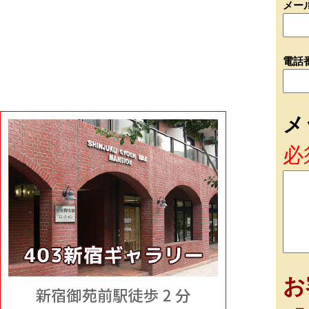
メー
電話
メ
必
お