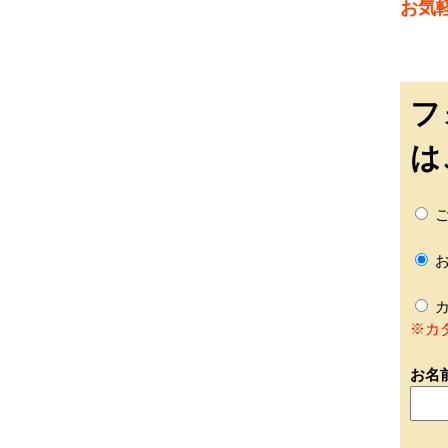
お気
フ
は
ご
お
カ
※カ
お名