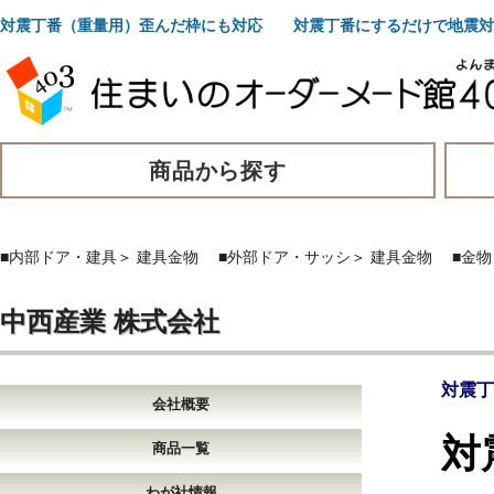
対震丁番（重量用）歪んだ枠にも対応 対震丁番にするだけで地震対
商品から探す
■内部ドア・建具
＞
建具金物
■外部ドア・サッシ
＞
建具金物
■金
中西産業 株式会社
対震丁
会社概要
対
商品一覧
わが社情報