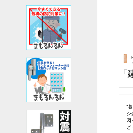
「
“
シ
図
ど